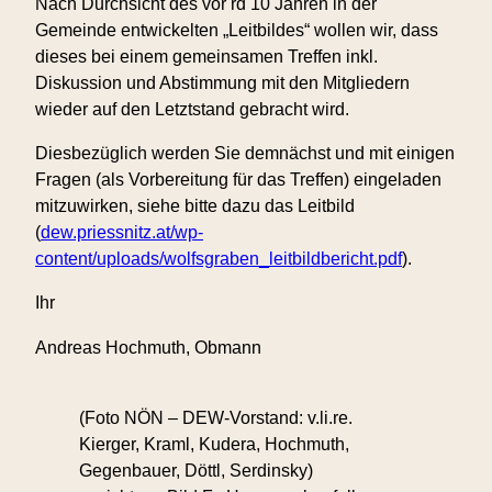
a
Nach Durchsicht des vor rd 10 Jahren in der
m
Gemeinde entwickelten „Leitbildes“ wollen wir, dass
o
dieses bei einem gemeinsamen Treffen inkl.
n
Diskussion und Abstimmung mit den Mitgliedern
g
wieder auf den Letztstand gebracht wird.
t
Diesbezüglich werden Sie demnächst und mit einigen
h
Fragen (als Vorbereitung für das Treffen) eingeladen
e
mitzuwirken, siehe bitte dazu das Leitbild
c
(
dew.priessnitz.at/wp-
e
content/uploads/wolfsgraben_leitbildbericht.pdf
).
p
h
Ihr
a
l
Andreas Hochmuth, Obmann
o
s
(Foto NÖN – DEW-Vorstand: v.li.re.
p
Kierger, Kraml, Kudera, Hochmuth,
o
Gegenbauer, Döttl, Serdinsky)
r