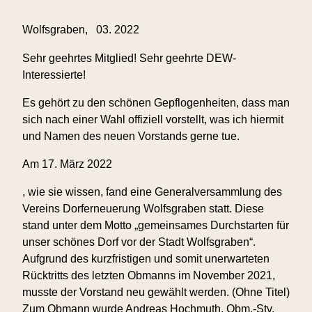
Wolfsgraben, 03. 2022
Sehr geehrtes Mitglied! Sehr geehrte DEW-
Interessierte!
Es gehört zu den schönen Gepflogenheiten, dass man
sich nach einer Wahl offiziell vorstellt, was ich hiermit
und Namen des neuen Vorstands gerne tue.
Am 17. März 2022
R
, wie sie wissen, fand eine Generalversammlung des
e
Vereins Dorferneuerung Wolfsgraben statt. Diese
f
stand unter dem Motto „gemeinsames Durchstarten für
e
unser schönes Dorf vor der Stadt Wolfsgraben“.
r
Aufgrund des kurzfristigen und somit unerwarteten
r
Rücktritts des letzten Obmanns im November 2021,
a
musste der Vorstand neu gewählt werden. (Ohne Titel)
l
Zum Obmann wurde Andreas Hochmuth, Obm.-Stv.