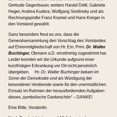
s
Gertrude Gegenbauer, weiters Harald Döttl, Gabriele
u
Heger, Andrea Kudera, Wolfgang Serdinsky und als
b
Rechnungsprüfer Franz Kramel und Hans Kierger in
s
den Vorstand gewählt.
t
Ganz besonders freut es uns, dass die
a
Generalversammlung den Vorschlag des Vorstandes
n
auf Ehrenmitgliedschaft von Hr. Em. Prim.
Dr
.
Walter
c
Buchinger,
Obmann a.D. einstimmig zugestimmt hat.
e
Leider konnten wir die Urkunde aufgrund einer
s
kurzfristigen Erkrankung vor Ort nicht persönlich
i
übergeben. Hr.
Dr
.
Walter Buchinger bekam im
n
Sinne der Demokratie und als
Würdigung der
c
besonderen Verdienste sowie für den unermüdlichen
l
Einsatz im Rahmen der herausfordernden Aufgaben
u
dieses „symbolische Dankeschön“ – DANKE!
d
e
Eine Bitte, Vorabinfo:
d